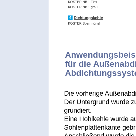
KÖSTER NB 1 Flex
KÖSTER NB 1 grau
4
Dichtungskehle
KÖSTER Sperrmörtel
Anwendungsbeis
für die Außenabd
Abdichtungssys
Die vorherige Außenabdi
Der Untergrund wurde z
grundiert.
E
ine Hohlkehle wurde au
Sohlenplattenkante geb
Anschließend wurde die